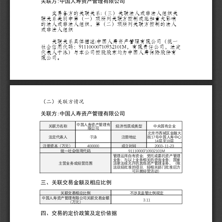
关联方:中国人寿资产管理有限公司
        交易各方的关联关系:（三）关联法人或非法人组织关
联关系类别中第（一）项所列关联方控制或施加重大影响
的法人或非法人组织，第（二）项所列关联方控制的法人
或非法人组织
        关联关系具体描述:中国人寿资产管理有限公司（统一
社会信用代码：91110000710932101M，有限责任公司，法定
代表人于泳）与本公司控股股东均为中国人寿保险股份有
限公司。
（二）关联方情况
关联方:中国人寿资产管理有限公司
中国人寿资产管理有
关联方名称
经济性质或类型
中央国有企业
限公司
北京市西城区金融大
法定代表人
于泳
注册地址
街17号中国人寿中心
14层至18层
注册资本（万元）
400000
成立时间
2003-11-23
统一社会信用代码
91110000710932101M
管理运用自有资金；受托或委托资产管理
业务；与以上业务相关的咨询业务；国家
主营业务或经营范围
法律法规允许的其他资产管理业务。（依
法须经批准的项目，经相关部门批准后方
可开展经营活动）
三、关联交易金额及相应比例
关联交易相应比例
不涉及监管比例规定
中国人寿资产管理有限公司关联交易金额
3.11
（万元）
四、交易的定价政策及定价依据