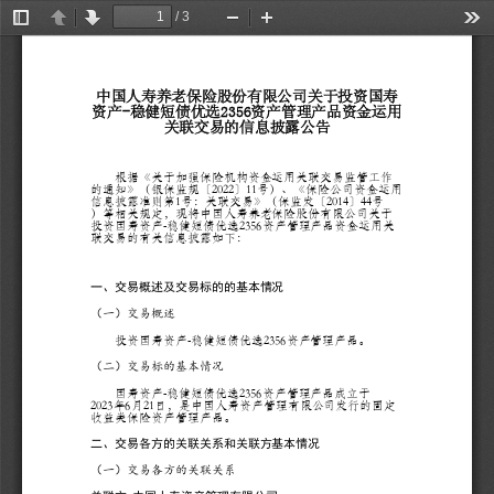
/ 3
切
上
下
缩
放
工
换
一
一
小
大
具
侧
页
页
栏
中国人寿养老保险股份有限公司关于投资国寿
资产-稳健短债优选2356资产管理产品资金运用
关联交易的信息披露公告
        根据《关于加强保险机构资金运用关联交易监管工作
的通知》（银保监规〔2022〕11号）、《保险公司资金运用
信息披露准则第1号：关联交易》（保监发〔2014〕44号
）等相关规定，现将中国人寿养老保险股份有限公司关于
投资国寿资产-稳健短债优选2356资产管理产品资金运用关
联交易的有关信息披露如下：
一、交易概述及交易标的的基本情况
（一）交易概述
        投资国寿资产-稳健短债优选2356资产管理产品。
（二）交易标的基本情况
        国寿资产-稳健短债优选2356资产管理产品成立于
2023年6月21日，是中国人寿资产管理有限公司发行的固定
收益类保险资产管理产品。
二、交易各方的关联关系和关联方基本情况
（一）交易各方的关联关系